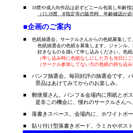
■
18
禁や成人向作品は必ずビニール包装し年齢指
（
15.18
禁
R
指定等の販売時、年齢確認が必
■企画のご案内
■
色紙抽選会。サークルさんからの色紙募集して
色紙抽選会の色紙を募集します。ジャンル、
好きなものを描いて申し込みください。色紙は、
（申し込み時に色紙なしにした方も当日にご
（サークル参加してない方の色紙の持ち込み
■ パンフ抽選会。毎回好評の抽選会です。パ
景品はあけてみてからのお楽しみ。
■ 郵便屋さん。パンフ＆会場内に用紙と
是非この機会に、憧れのサークルさんへ、
■ 落書きスペース。会場内に、ホワイトボ
■ 貼り付け型落書きボード。ラミカやポス