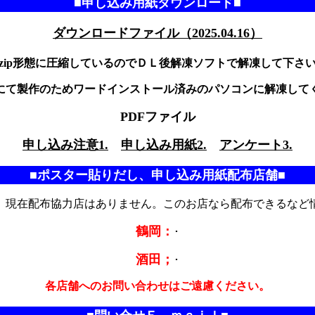
■申し込み用紙ダウンロード■
ダウンロードファイル（2025.04.16）
zip形態に圧縮しているのでＤＬ後解凍ソフトで解凍して下さ
にて製作のためワードインストール済みのパソコンに解凍して
PDFファイル
申し込み注意1.
申し込み用紙2.
アンケート3.
■
ポスター貼りだし、申し込み用紙配布店舗
■
、現在配布協力店はありません。このお店なら配布できるなど
鶴岡：
･
酒田；
･
各店舗へのお問い合わせはご遠慮ください。