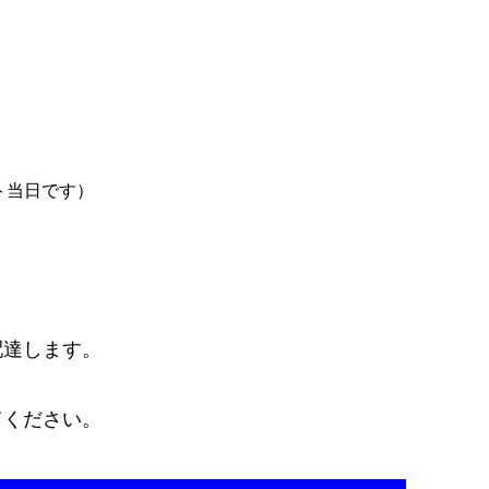
ト当日です）
が配達します。
てください。