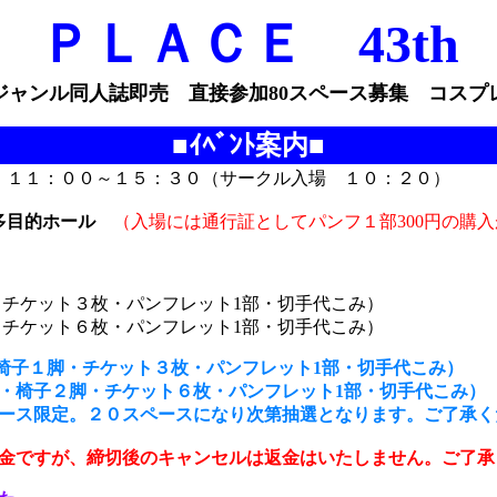
ＰＬＡＣＥ 43th
ジャンル同人誌即売 直接参加80スペース募集 コスプ
■
ｲﾍﾞﾝﾄ案内
■
１１：００～１５：３０（サークル入場 １０：２０）
多目的ホール
（入場には通行証としてパンフ１部300円の購入
・チケット３枚
・パンフレット1部・切手代こみ
）
チケット６枚
・パンフレット1部・切手代こみ
）
・椅子１脚・チケット３枚
・パンフレット1部・切手代こみ
）
２脚・チケット６枚
・パンフレット1部・切手代こみ
）
ース限定。２０スペースになり次第抽選となります。ご了承く
金ですが、締切後のキャンセルは返金はいたしません。ご了承