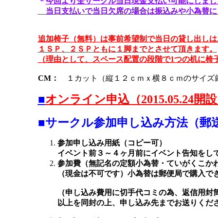
＊
今回より全サークル当日現金支払い可能にしまし
当日支払いで当日欠席の場合は振込みや小為替に
追加椅子（無料）は事前希望制で当日の貸し出しは
１ＳＰ、２ＳＰともに１脚までとさせて頂きます。
（理由として、スペース配置の段階で1つの机に椅
CM：
１カット（縦１２ｃｍｘ横８ｃｍのサイズ
■
オンライン申込（2015.05.24開
■サークル参加申し込み方法（郵
参加申し込み用紙（コピー可）
イベント前３～４ヶ月前にイベント告知をし
参加費（無記名の定額小為替・ていがくこか
（現金は不可です）小為替は郵便局で購入で
（申し込み費用に切手代コミの為、返信用封
以上を同封の上、申し込み先までお送りくだ