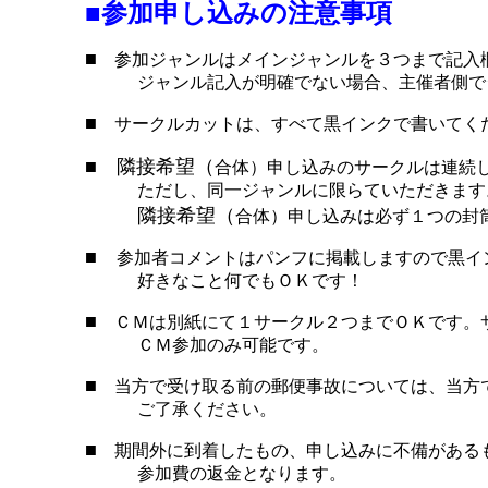
■
参加申し込みの注意事項
■
参加ジャンルはメインジャンルを３つまで記入
ジャンル記入が明確でない場合、主催者側でジ
■
サークルカットは、すべて黒インクで書いてくだ
■ 隣接希望（
合体）申し込みのサークルは連続
ただし、同一ジャンルに限らていただきます
隣接希望（
合体）申し込みは必ず１つの封
■
参加者コメントはパンフに掲載しますので黒イ
好きなこと何でもＯＫです！
■
ＣＭは別紙にて１サークル２つまでＯＫです。
ＣＭ参加のみ可能です。
■
当方で受け取る前の郵便事故については、当方
ご了承ください。
■
期間外に到着したもの、申し込みに不備がある
参加費の返金となります。