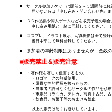
■
サークル参加チケットは開催２～３週間前にお
届かない時は『申し込み・問い合わせ先』まで
■
ＣＧ作品集や同人ゲームなどを販売予定の場合
申し込み用紙と一緒に同封してください。（Ｃ
■
コスプレ、イラスト展示、写真撮影は全て登録
当日本部にて無料登録してください。
■ 参加者の年齢制限はありませんが 金銭
■販売禁止＆販売注意
■
・著作権を著しく侵害するもの、
・ロゴマークの無断使用、
・露骨な性的描写を扱ったもの、
・当事者の許可なく他サークルの作品を頒布す
・市販品（ラミカ、テレカ、写真中古品、古本
・飲食品、お菓子等のおまけも禁止
以上の販売は硬くお断りしています。