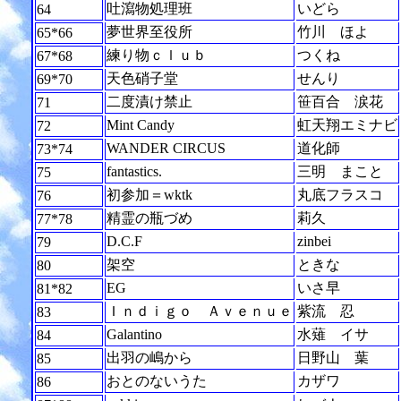
吐瀉物処理班
いどら
64
夢世界至役所
竹川 ほよ
65*66
練り物ｃｌｕｂ
つくね
67*68
天色硝子堂
せんり
69*70
二度漬け禁止
笹百合 涙花
71
Mint Candy
虹天翔エミナビ
72
WANDER CIRCUS
道化師
73*74
fantastics.
三明 まこと
75
初参加＝wktk
丸底フラスコ
76
精霊の瓶づめ
莉久
77*78
D.C.F
zinbei
79
架空
ときな
80
EG
いさ早
81*82
Ｉｎｄｉｇｏ Ａｖｅｎｕｅ
紫流 忍
83
Galantino
水薙 イサ
84
出羽の嶋から
日野山 葉
85
おとのないうた
カザワ
86