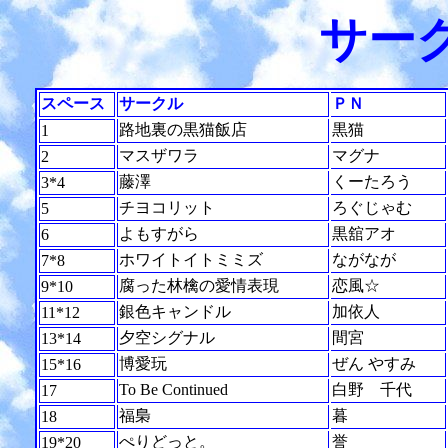
サー
スペース
サークル
ＰＮ
路地裏の黒猫飯店
黒猫
1
マスザワラ
マグナ
2
藤澤
くーたろう
3*4
チヨコリット
ろぐじゃむ
5
よもすがら
黒舘アオ
6
ホワイトイトミミズ
ながなが
7*8
腐った林檎の愛情表現
恋風☆
9*10
銀色キャンドル
加依人
11*12
夕空シグナル
間宮
13*14
博愛玩
ぜん やすみ
15*16
To Be Continued
白野 千代
17
福梟
暮
18
ぺりどっと。
誉
19*20