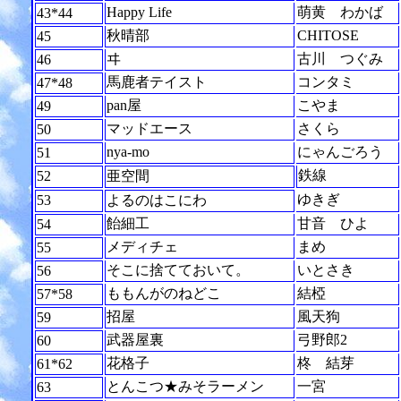
Happy Life
萌黄 わかば
43*44
秋晴部
CHITOSE
45
ヰ
古川 つぐみ
46
馬鹿者テイスト
コンタミ
47*48
pan屋
こやま
49
マッドエース
さくら
50
nya-mo
にゃんごろう
51
鉄線
52
亜空間
ゆきぎ
53
よるのはこにわ
飴細工
甘音 ひよ
54
メディチェ
まめ
55
そこに捨てておいて。
いとさき
56
ももんがのねどこ
結椏
57*58
招屋
風天狗
59
武器屋裏
弓野郎2
60
花格子
柊 結芽
61*62
とんこつ★みそラーメン
一宮
63