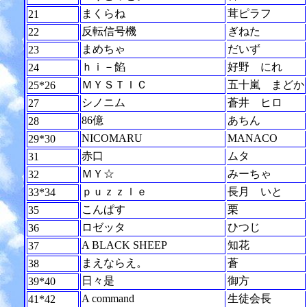
まくらね
茸ピラフ
21
反転信号機
ぎねた
22
まめちゃ
だいず
23
ｈｉ－餡
好野 にれ
24
ＭＹＳＴＩＣ
五十嵐 まどか
25*26
シノニム
蒼井 ヒロ
27
86億
あちん
28
NICOMARU
MANACO
29*30
赤口
ムタ
31
ＭＹ☆
みーちゃ
32
ｐｕｚｚｌｅ
長月 いと
33*34
こんぱす
栗
35
ロゼッタ
ひつじ
36
A BLACK SHEEP
知花
37
まえならえ。
蒼
38
日々是
御方
39*40
A command
生徒会長
41*42